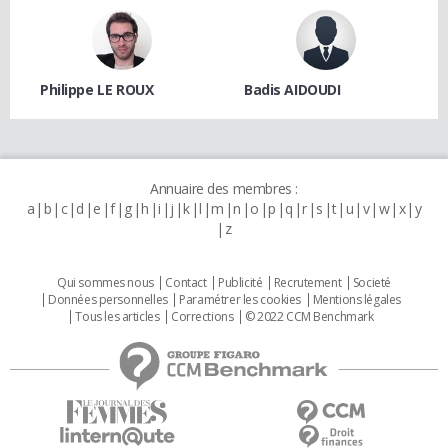
Philippe LE ROUX
Badis AIDOUDI
Annuaire des membres :
a
b
c
d
e
f
g
h
i
j
k
l
m
n
o
p
q
r
s
t
u
v
w
x
y
z
Qui sommes nous
Contact
Publicité
Recrutement
Societé
Données personnelles
Paramétrer les cookies
Mentions légales
Tous les articles
Corrections
© 2022 CCM Benchmark