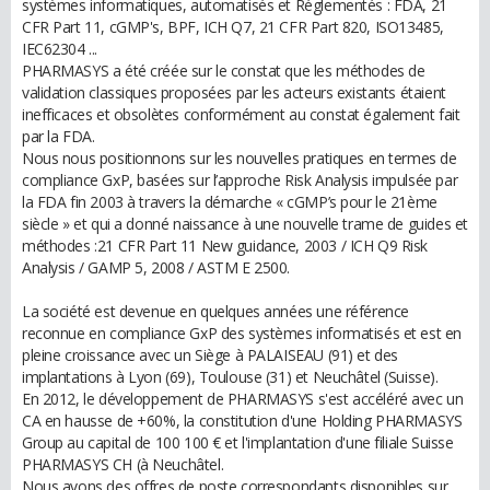
systèmes informatiques, automatisés et Réglementés : FDA, 21
CFR Part 11, cGMP's, BPF, ICH Q7, 21 CFR Part 820, ISO13485,
IEC62304 ...
PHARMASYS a été créée sur le constat que les méthodes de
validation classiques proposées par les acteurs existants étaient
inefficaces et obsolètes conformément au constat également fait
par la FDA.
Nous nous positionnons sur les nouvelles pratiques en termes de
compliance GxP, basées sur l’approche Risk Analysis impulsée par
la FDA fin 2003 à travers la démarche « cGMP’s pour le 21ème
siècle » et qui a donné naissance à une nouvelle trame de guides et
méthodes :21 CFR Part 11 New guidance, 2003 / ICH Q9 Risk
Analysis / GAMP 5, 2008 / ASTM E 2500.
La société est devenue en quelques années une référence
reconnue en compliance GxP des systèmes informatisés et est en
pleine croissance avec un Siège à PALAISEAU (91) et des
implantations à Lyon (69), Toulouse (31) et Neuchâtel (Suisse).
En 2012, le développement de PHARMASYS s'est accéléré avec un
CA en hausse de +60%, la constitution d'une Holding PHARMASYS
Group au capital de 100 100 € et l'implantation d'une filiale Suisse
PHARMASYS CH (à Neuchâtel.
Nous avons des offres de poste correspondants disponibles sur