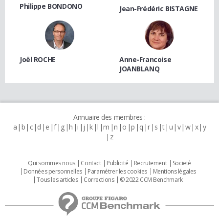
Philippe BONDONO
Jean-Frédéric BISTAGNE
Joël ROCHE
Anne-Francoise
JOANBLANQ
Annuaire des membres :
a
b
c
d
e
f
g
h
i
j
k
l
m
n
o
p
q
r
s
t
u
v
w
x
y
z
Qui sommes nous
Contact
Publicité
Recrutement
Societé
Données personnelles
Paramétrer les cookies
Mentions légales
Tous les articles
Corrections
© 2022 CCM Benchmark