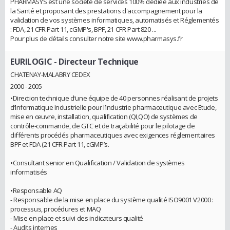
PHARMASYS est une société de services 100% dédiée aux industries de
la Santé et proposant des prestations d'accompagnement pour la
validation de vos systèmes informatiques, automatisés et Réglementés
: FDA, 21 CFR Part 11, cGMP's, BPF, 21 CFR Part 820 ...
Pour plus de détails consulter notre site www.pharmasys.fr
EURILOGIC
- Directeur Technique
CHATENAY-MALABRY CEDEX
2000 - 2005
•Direction technique d’une équipe de 40 personnes réalisant de projets
d’Informatique Industrielle pour l’Industrie pharmaceutique avec Etude,
mise en œuvre, installation, qualification (QI,QO) de systèmes de
contrôle-commande, de GTC et de traçabilité pour le pilotage de
différents procédés pharmaceutiques avec exigences réglementaires
BPF et FDA (21 CFR Part 11, cGMP’s.
•Consultant senior en Qualification / Validation de systèmes
informatisés
•Responsable AQ
- Responsable de la mise en place du système qualité ISO9001 V2000 :
processus, procédures et MAQ
- Mise en place et suivi des indicateurs qualité
- Audits internes