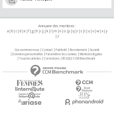
Annuaire des membres :
a
b
c
d
e
f
g
h
i
j
k
l
m
n
o
p
q
r
s
t
u
v
w
x
y
z
Qui sommes nous
Contact
Publicité
Recrutement
Societé
Données personnelles
Paramétrer les cookies
Mentions légales
Tous les articles
Corrections
© 2022 CCM Benchmark