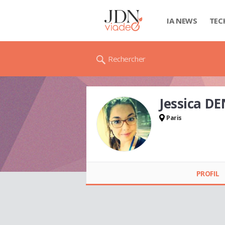
IA NEWS
TEC
Rechercher
Jessica D
Paris
Jessica DENAUD
PROFIL