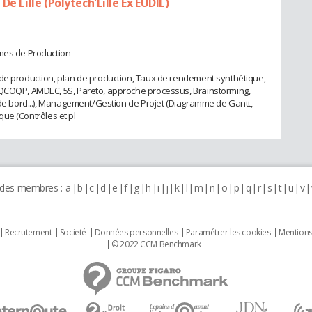
De Lille (Polytech'Lille Ex EUDIL)
èmes de Production
 de production, plan de production, Taux de rendement synthétique,
QQCOQP, AMDEC, 5S, Pareto, approche processus, Brainstorming,
x de bord...), Management/Gestion de Projet (Diagramme de Gantt,
ique (Contrôles et pl
 des membres :
a
b
c
d
e
f
g
h
i
j
k
l
m
n
o
p
q
r
s
t
u
v
Recrutement
Societé
Données personnelles
Paramétrer les cookies
Mentions
© 2022 CCM Benchmark