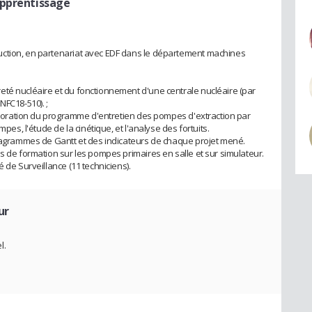
apprentissage
uction, en partenariat avec EDF dans le département machines
eté nucléaire et du fonctionnement d'une centrale nucléaire (par
NFC18-510). ;
mélioration du programme d'entretien des pompes d'extraction par
mpes, l'étude de la cinétique, et l'analyse des fortuits.
diagrammes de Gantt et des indicateurs de chaque projet mené.
s de formation sur les pompes primaires en salle et sur simulateur.
 de Surveillance (11 techniciens).
ur
l.