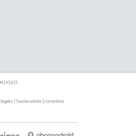
w
x
y
z
 légales
Tous les articles
Corrections