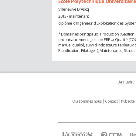
Ecole Polytechnique Universitaire 
Villeneuve D'Ascq
2013 - maintenant
diplôme d'Ingénieur d'Exploitation des Syst
* Domaines principaux : Production (Gestion
ordonnancement, gestion ERP...), Qualité (C
manuel qualité, suivi d'indicateurs, tableau
Planification, Pilotage...), Maintenance, Statist
Annuaire
Qui sommes nous
Contact
Publicité