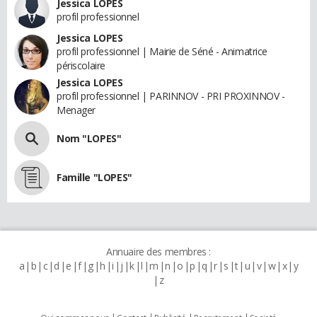
Jessica LOPES
profil professionnel
Jessica LOPES
profil professionnel | Mairie de Séné - Animatrice
périscolaire
Jessica LOPES
profil professionnel | PARINNOV - PRI PROXINNOV -
Menager
Nom "LOPES"
Famille "LOPES"
Annuaire des membres :
a
b
c
d
e
f
g
h
i
j
k
l
m
n
o
p
q
r
s
t
u
v
w
x
y
z