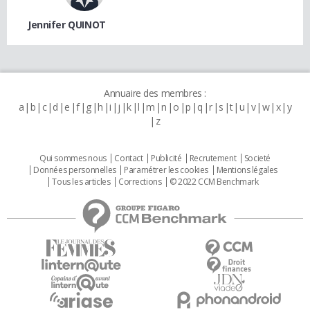
Jennifer QUINOT
Annuaire des membres :
a
b
c
d
e
f
g
h
i
j
k
l
m
n
o
p
q
r
s
t
u
v
w
x
y
z
Qui sommes nous
Contact
Publicité
Recrutement
Societé
Données personnelles
Paramétrer les cookies
Mentions légales
Tous les articles
Corrections
© 2022 CCM Benchmark