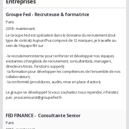
Entreprises
Groupe Fed
- Recruteuse & formatrice
Paris
2018 - maintenant
Le Groupe Fed est spécialisé dans le domaine du recrutement (tout
type de contrat). Aujourd'hui composé de 12 marques, je travaille au
sein de l'équipe RH sur :
- le recrutement interne pour renforcer et développer nos équipes
existantes (chargé(e)s de recrutement, consultant(e)s, managers,
directeurs/trices, fonctions support);
- la formation pour développer les compétences de l'ensemble de nos
collaborateurs;
- la conformité (procédures, audits, mise en place d'action).
Le groupe se développe!! Si vous souhaitez nous rejoindre, n'hésitez
pas : jessicamourot@groupefed.fr
FED FINANCE
- Consultante Senior
Paris