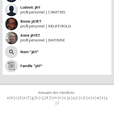
Ludovic JAY
profil personnel | CHARTRES
Bruno JAYET
profil personnel | RIEUPEYROUX
Anne JAYET
profil personnel | BAYONNE
Nom "JAY"
Famille "JAY"
Annuaire des membres :
a
b
c
d
e
f
g
h
i
j
k
l
m
n
o
p
q
r
s
t
u
v
w
x
y
z