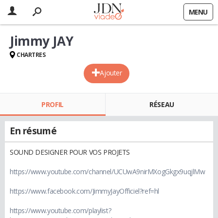
MENU
Jimmy JAY
CHARTRES
Ajouter
PROFIL
RÉSEAU
En résumé
SOUND DESIGNER POUR VOS PROJETS
https://www.youtube.com/channel/UCUwA9nirMXogGkgx9uqjlMw
https://www.facebook.com/JimmyJayOfficiel?ref=hl
https://www.youtube.com/playlist?