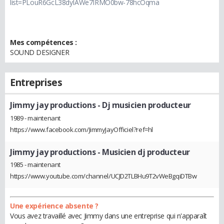
list=PLouR6GcL38dyIAWe7IRMO0bw-78hcOqma
Mes compétences :
SOUND DESIGNER
Entreprises
Jimmy jay productions
- Dj musicien producteur
1989 - maintenant
https://www.facebook.com/JimmyJayOfficiel?ref=hl
Jimmy jay productions
- Musicien dj producteur
1985 - maintenant
https://www.youtube.com/channel/UCJD2TLBHu9T2vWeBgqiDTBw
Une expérience absente ?
Vous avez travaillé avec Jimmy dans une entreprise qui n'apparaît