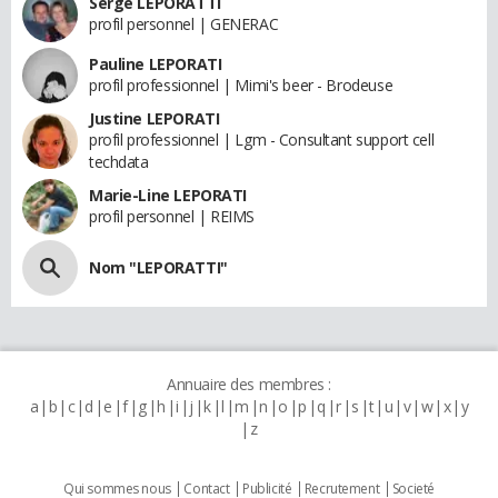
Serge LEPORATTI
profil personnel | GENERAC
Pauline LEPORATI
profil professionnel | Mimi's beer - Brodeuse
Justine LEPORATI
profil professionnel | Lgm - Consultant support cell
techdata
Marie-Line LEPORATI
profil personnel | REIMS
Nom "LEPORATTI"
Annuaire des membres :
a
b
c
d
e
f
g
h
i
j
k
l
m
n
o
p
q
r
s
t
u
v
w
x
y
z
Qui sommes nous
Contact
Publicité
Recrutement
Societé