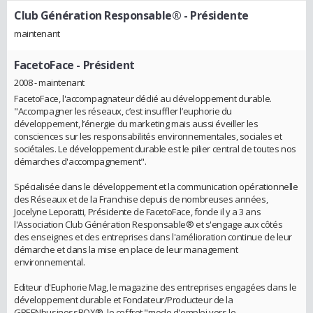
Club Génération Responsable®
- Présidente
maintenant
FacetoFace
- Président
2008 - maintenant
FacetoFace, l'accompagnateur dédié au développement durable.
"Accompagner les réseaux, c’est insuffler l’euphorie du
développement, l’énergie du marketing mais aussi éveiller les
consciences sur les responsabilités environnementales, sociales et
sociétales. Le développement durable est le pilier central de toutes nos
démarches d'accompagnement".
Spécialisée dans le développement et la communication opérationnelle
des Réseaux et de la Franchise depuis de nombreuses années,
Jocelyne Leporatti, Présidente de FacetoFace, fonde il y a 3 ans
l'Association Club Génération Responsable® et s'engage aux côtés
des enseignes et des entreprises dans l'amélioration continue de leur
démarche et dans la mise en place de leur management
environnemental.
Editeur d'Euphorie Mag, le magazine des entreprises engagées dans le
développement durable et Fondateur/Producteur de la
GREENbusinessBOX®, le coffret "mode d'emploi vers le