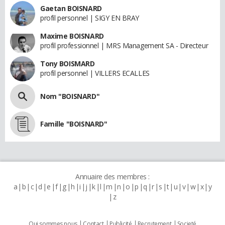
Gaetan BOISNARD
profil personnel | SIGY EN BRAY
Maxime BOISNARD
profil professionnel | MRS Management SA - Directeur
Tony BOISMARD
profil personnel | VILLERS ECALLES
Nom "BOISNARD"
Famille "BOISNARD"
Annuaire des membres :
a
b
c
d
e
f
g
h
i
j
k
l
m
n
o
p
q
r
s
t
u
v
w
x
y
z
Qui sommes nous
Contact
Publicité
Recrutement
Societé