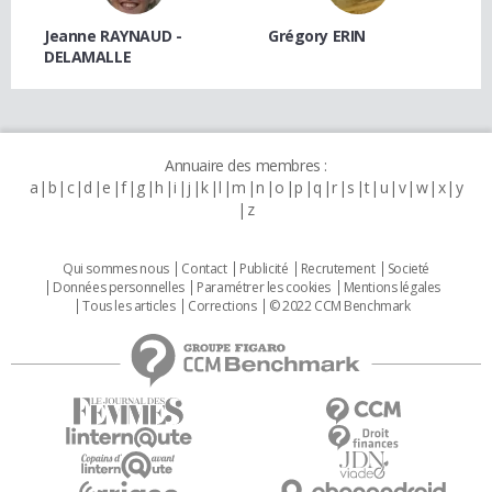
Jeanne RAYNAUD -
Grégory ERIN
DELAMALLE
Annuaire des membres :
a
b
c
d
e
f
g
h
i
j
k
l
m
n
o
p
q
r
s
t
u
v
w
x
y
z
Qui sommes nous
Contact
Publicité
Recrutement
Societé
Données personnelles
Paramétrer les cookies
Mentions légales
Tous les articles
Corrections
© 2022 CCM Benchmark