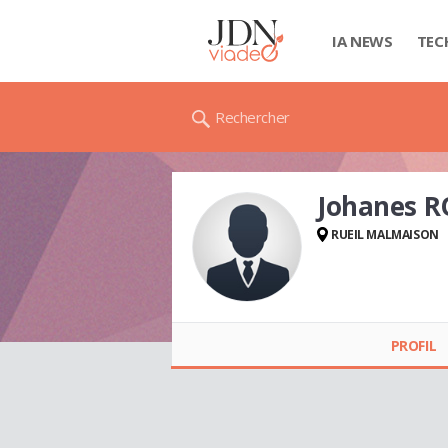
IA NEWS
TEC
Rechercher
Johanes 
RUEIL MALMAISON
Johanes ROGER
PROFIL