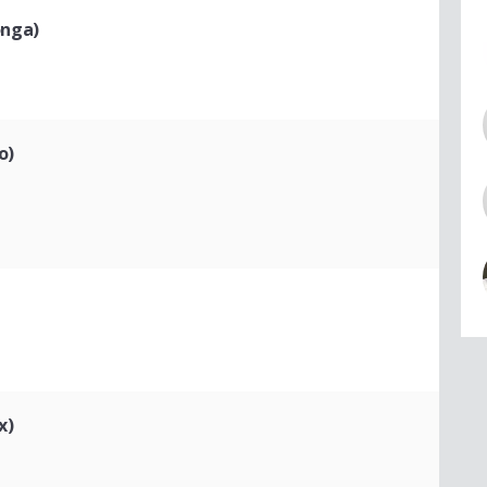
onga)
o)
x)