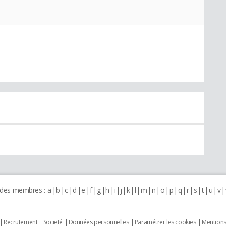
 des membres :
a
b
c
d
e
f
g
h
i
j
k
l
m
n
o
p
q
r
s
t
u
v
Recrutement
Societé
Données personnelles
Paramétrer les cookies
Mentions