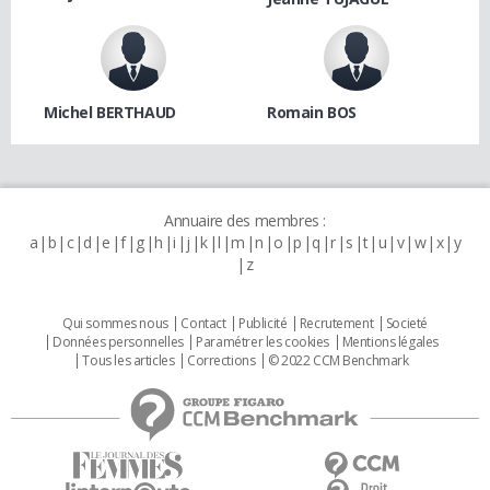
Michel BERTHAUD
Romain BOS
Annuaire des membres :
a
b
c
d
e
f
g
h
i
j
k
l
m
n
o
p
q
r
s
t
u
v
w
x
y
z
Qui sommes nous
Contact
Publicité
Recrutement
Societé
Données personnelles
Paramétrer les cookies
Mentions légales
Tous les articles
Corrections
© 2022 CCM Benchmark