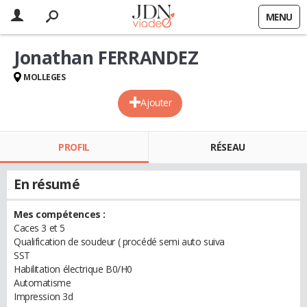
MENU
Jonathan FERRANDEZ
MOLLEGES
Ajouter
PROFIL
RÉSEAU
En résumé
Mes compétences :
Caces 3 et 5
Qualification de soudeur ( procédé semi auto suiva
SST
Habilitation électrique B0/H0
Automatisme
Impression 3d