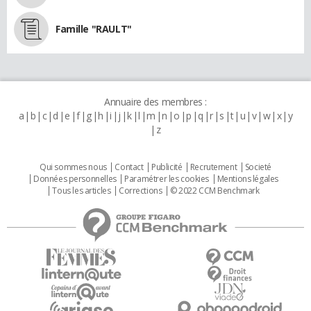
Famille "RAULT"
Annuaire des membres :
a
b
c
d
e
f
g
h
i
j
k
l
m
n
o
p
q
r
s
t
u
v
w
x
y
z
Qui sommes nous
Contact
Publicité
Recrutement
Societé
Données personnelles
Paramétrer les cookies
Mentions légales
Tous les articles
Corrections
© 2022 CCM Benchmark