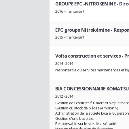
GROUPE EPC -NITROKEMINE
- Dir
2016 - maintenant
EPC groupe Nitrokémine
- Respo
2015 - maintenant
Volta construction et services
- P
2014 - 2014
responsable du services maintenances et log
BIA CONCESSIONNAIRE KOMATSU
2012 - 2014
Gestion des contrats full marc et simple marc
Gestion du stock de pièces (4 million $).
Administration de la société locale (80 person
Gestion d'une base vie.
Responsable sur le site de la sécurité.
Mise en place du plan de formation.