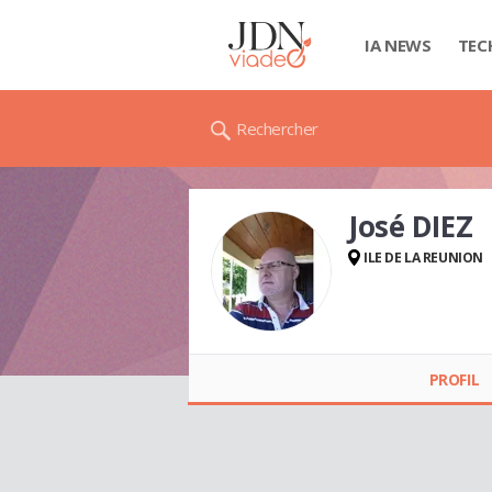
IA NEWS
TEC
Rechercher
José DIEZ
ILE DE LA REUNION
José DIEZ
PROFIL