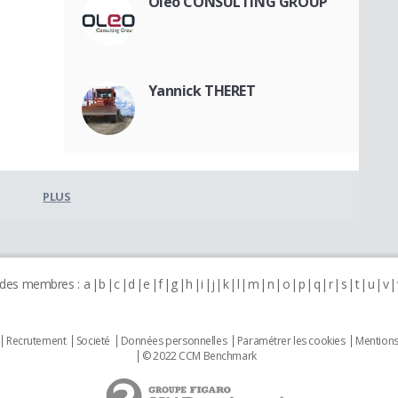
Oleo CONSULTING GROUP
Yannick THERET
PLUS
 des membres :
a
b
c
d
e
f
g
h
i
j
k
l
m
n
o
p
q
r
s
t
u
v
Recrutement
Societé
Données personnelles
Paramétrer les cookies
Mentions
© 2022 CCM Benchmark