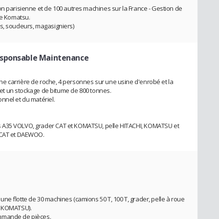
on parisienne et de 100 autres machines sur la France - Gestion de
me Komatsu.
rs, soudeurs, magasigniers)
esponsable Maintenance
e carrière de roche, 4 personnes sur une usine d'enrobé et la
e et un stockage de bitume de 800 tonnes.
nnel et du matériel.
s A35 VOLVO, grader CAT et KOMATSU, pelle HITACHI, KOMATSU et
e CAT et DAEWOO.
ne flotte de 30 machines (camions 50 T, 100 T, grader, pelle à roue
A KOMATSU).
ommande de pièces.