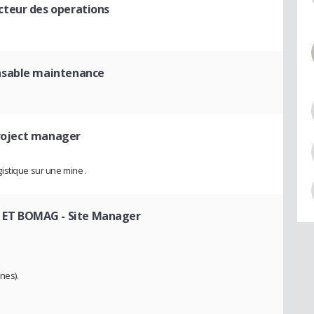
ecteur des operations
nsable maintenance
roject manager
istique sur une mine .
 ET BOMAG
- Site Manager
.
nes).