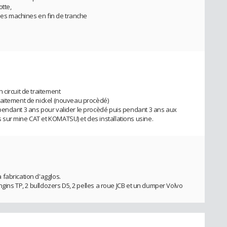
tte,
 des machines en fin de tranche
circuit de traitement
raitement de nickel (nouveau procèdé)
pendant 3 ans pour valider le procèdé puis pendant 3 ans aux
sur mine CAT et KOMATSU) et des installations usine.
fabrication d'agglos.
ngins TP, 2 bulldozers D5, 2 pelles a roue JCB et un dumper Volvo