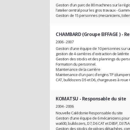
Gestion d'un parc de 80 machines sur la régi
l'atelier central pour les gros travaux - Gam
Gestion de 15 personnes (mecaniciens, tolie
CHAMBARD (Groupe EIFFAGE )
- R
2006 - 2007
Gestion d'une équipe de 10 personnes sur un
gestion de 4 carrières d'extraction de latérit
Gestion des stocks et des plannings du perso
Formation du personnel.
Maintenance de la carrière
Maintenance d'un parc d'engins TP (dumper
CAT, bulldozers D5 et D6, chargeuses à rou
KOMATSU
- Responsable du site
2004 - 2006
Nouvelle Calédonie Responsable du site
Gestion d'une équipe de 6 mécaniciens pour u
wa600, bulldozers, D7, D6 CAT et D85P, D375
Gestion des stocks de pièces détachées, c