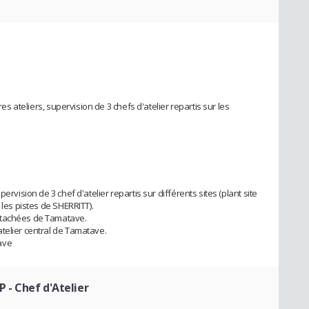
res ateliers, supervision de 3 chefs d'atelier repartis sur les
ervision de 3 chef d'atelier repartis sur différents sites (plant site
 les pistes de SHERRITT).
étachées de Tamatave.
telier central de Tamatave.
ave
TP
- Chef d'Atelier