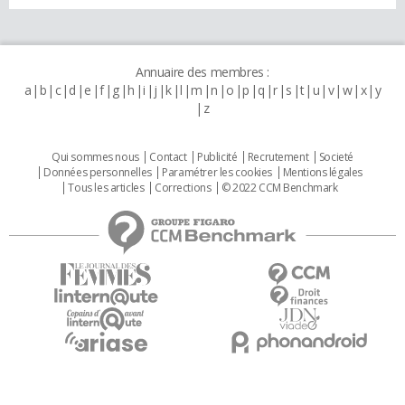
Annuaire des membres :
a
b
c
d
e
f
g
h
i
j
k
l
m
n
o
p
q
r
s
t
u
v
w
x
y
z
Qui sommes nous
Contact
Publicité
Recrutement
Societé
Données personnelles
Paramétrer les cookies
Mentions légales
Tous les articles
Corrections
© 2022 CCM Benchmark