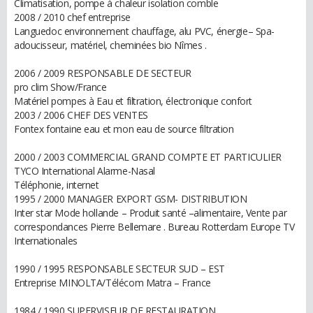
Climatisation, pompe à chaleur isolation comble
2008 / 2010 chef entreprise
Languedoc environnement chauffage, alu PVC, énergie– Spa-
adoucisseur, matériel, cheminées bio Nîmes .
2006 / 2009 RESPONSABLE DE SECTEUR
pro clim Show/France
Matériel pompes à Eau et filtration, électronique confort
2003 / 2006 CHEF DES VENTES
Fontex fontaine eau et mon eau de source filtration
2000 / 2003 COMMERCIAL GRAND COMPTE ET PARTICULIER
TYCO International Alarme-Nasal
Téléphonie, internet
1995 / 2000 MANAGER EXPORT GSM- DISTRIBUTION
Inter star Mode hollande – Produit santé –alimentaire, Vente par
correspondances Pierre Bellemare . Bureau Rotterdam Europe TV
Internationales
1990 / 1995 RESPONSABLE SECTEUR SUD – EST
Entreprise MINOLTA/Télécom Matra – France
1984 / 1990 SUPERVISEUR DE RESTAURATION