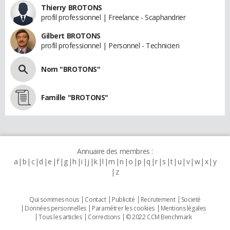
Thierry BROTONS
profil professionnel | Freelance - Scaphandrier
Gilbert BROTONS
profil professionnel | Personnel - Technicien
Nom "BROTONS"
Famille "BROTONS"
Annuaire des membres :
a
b
c
d
e
f
g
h
i
j
k
l
m
n
o
p
q
r
s
t
u
v
w
x
y
z
Qui sommes nous
Contact
Publicité
Recrutement
Societé
Données personnelles
Paramétrer les cookies
Mentions légales
Tous les articles
Corrections
© 2022 CCM Benchmark