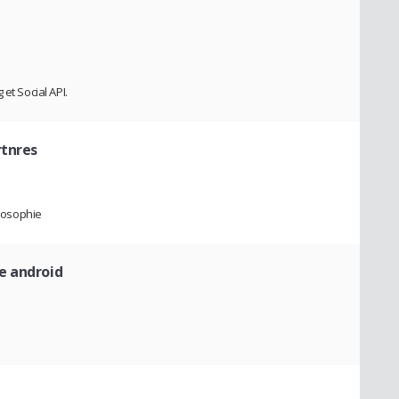
et Social API.
rtnres
ilosophie
e android