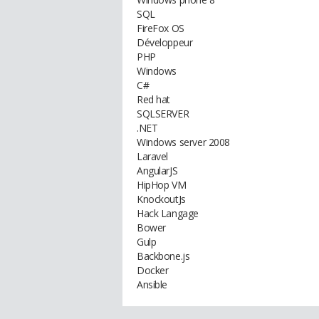
SQL
FireFox OS
Développeur
PHP
Windows
C#
Red hat
SQLSERVER
.NET
Windows server 2008
Laravel
AngularJS
HipHop VM
KnockoutJs
Hack Langage
Bower
Gulp
Backbone.js
Docker
Ansible