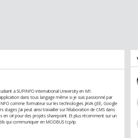
étudiant a SUPINFO international University en M1.
application dans tous langage même si je suis passionné par
PINFO comme formateur sur les technologies JAVA (JEE, Google
s stages j’ai peut ainsi travailler sur l’élaboration de CMS dans
ries en c# pour des projets sharepoint. Et plus récemment sur un
ils qui communiquer en MODBUS tcp/ip.