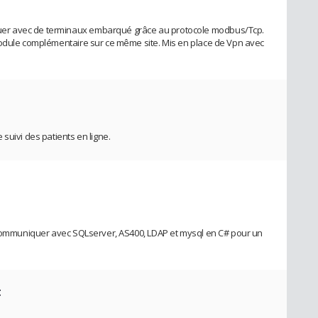
er avec de terminaux embarqué grâce au protocole modbus/Tcp.
module complémentaire sur ce même site. Mis en place de Vpn avec
suivi des patients en ligne.
t
r communiquer avec SQLserver, AS400, LDAP et mysql en C# pour un
t