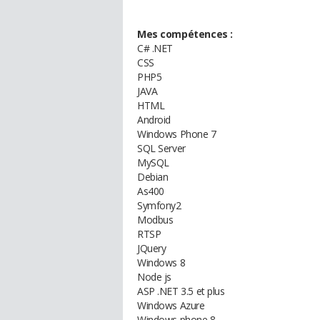
Mes compétences :
C# .NET
CSS
PHP5
JAVA
HTML
Android
Windows Phone 7
SQL Server
MySQL
Debian
As400
Symfony2
Modbus
RTSP
JQuery
Windows 8
Node js
ASP .NET 3.5 et plus
Windows Azure
Windows phone 8