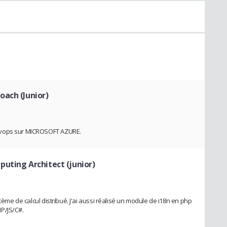
oach (Junior)
evops sur MICROSOFT AZURE.
puting Architect (junior)
stème de calcul distribué. J'ai aussi réalisé un module de i18n en php
P/JS/C#.