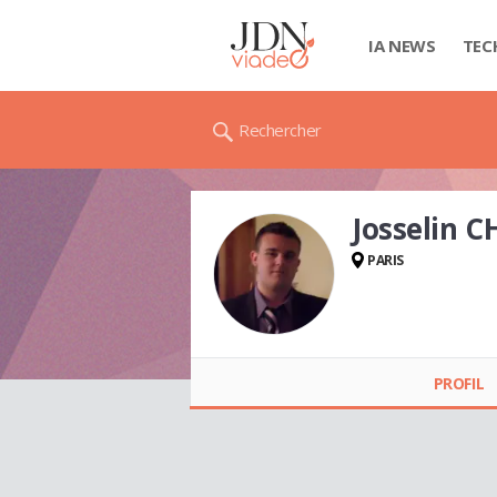
IA NEWS
TEC
Rechercher
Josselin 
PARIS
Josselin CHEVALAY
PROFIL