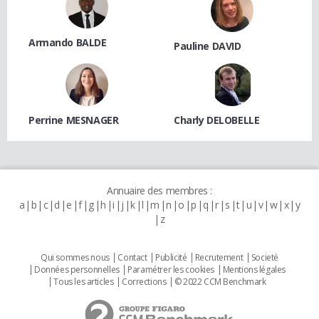
Armando BALDE
Pauline DAVID
Perrine MESNAGER
Charly DELOBELLE
Annuaire des membres :
a
b
c
d
e
f
g
h
i
j
k
l
m
n
o
p
q
r
s
t
u
v
w
x
y
z
Qui sommes nous
Contact
Publicité
Recrutement
Societé
Données personnelles
Paramétrer les cookies
Mentions légales
Tous les articles
Corrections
© 2022 CCM Benchmark