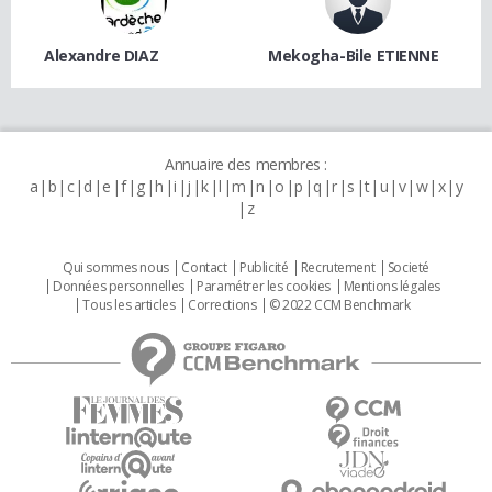
Alexandre DIAZ
Mekogha-Bile ETIENNE
Annuaire des membres :
a
b
c
d
e
f
g
h
i
j
k
l
m
n
o
p
q
r
s
t
u
v
w
x
y
z
Qui sommes nous
Contact
Publicité
Recrutement
Societé
Données personnelles
Paramétrer les cookies
Mentions légales
Tous les articles
Corrections
© 2022 CCM Benchmark