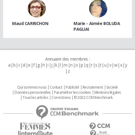
Maud CARRICHON
Marie - Aimée BOLUDA
PAGLIAI
Annuaire des membres :
a
b
c
d
e
f
g
h
i
j
k
l
m
n
o
p
q
r
s
t
u
v
w
x
y
z
Qui sommes nous
Contact
Publicité
Recrutement
Societé
Données personnelles
Paramétrer les cookies
Mentions légales
Tous les articles
Corrections
© 2022 CCM Benchmark