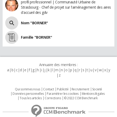
profil professionnel | Communauté Urbaine de
Strasbourg - Chef de projet sur l'aménagement des aires
d'accueil des gdv
Nom "BORNER"
Famille "BORNER"
Annuaire des membres :
a
b
c
d
e
f
g
h
i
j
k
l
m
n
o
p
q
r
s
t
u
v
w
x
y
z
Qui sommes nous
Contact
Publicité
Recrutement
Societé
Données personnelles
Paramétrer les cookies
Mentions légales
Tous les articles
Corrections
© 2022 CCM Benchmark