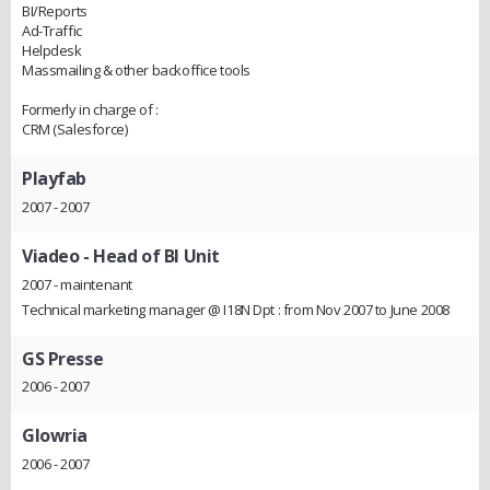
BI/Reports
Ad-Traffic
Helpdesk
Massmailing & other backoffice tools
Formerly in charge of :
CRM (Salesforce)
Playfab
2007 - 2007
Viadeo
- Head of BI Unit
2007 - maintenant
Technical marketing manager @ I18N Dpt : from Nov 2007 to June 2008
GS Presse
2006 - 2007
Glowria
2006 - 2007