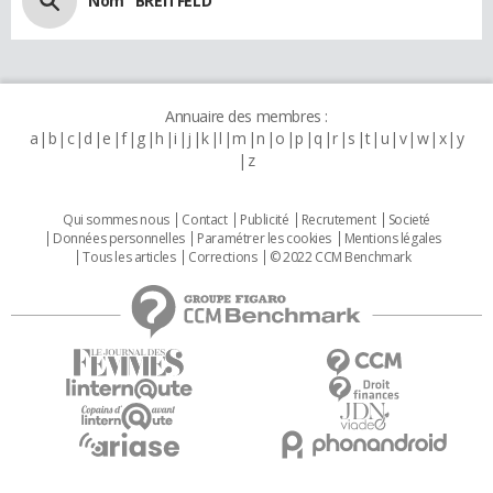
Nom "BREITFELD"
Annuaire des membres :
a
b
c
d
e
f
g
h
i
j
k
l
m
n
o
p
q
r
s
t
u
v
w
x
y
z
Qui sommes nous
Contact
Publicité
Recrutement
Societé
Données personnelles
Paramétrer les cookies
Mentions légales
Tous les articles
Corrections
© 2022 CCM Benchmark