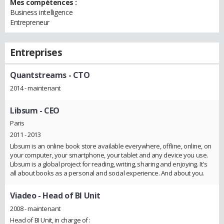
Mes compétences :
Business intelligence
Entrepreneur
Entreprises
Quantstreams
- CTO
2014 - maintenant
Libsum
- CEO
Paris
2011 - 2013
Libsum is an online book store available everywhere, offline, online, on
your computer, your smartphone, your tablet and any device you use.
Libsum is a global project for reading, writing, sharing and enjoying. It's
all about books as a personal and social experience. And about you.
Viadeo
- Head of BI Unit
2008 - maintenant
Head of BI Unit, in charge of :