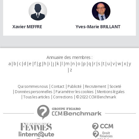
Xavier MEFFRE
Yves-Marie BRILLANT
Annuaire des membres :
a
b
c
d
e
f
g
h
i
j
k
l
m
n
o
p
q
r
s
t
u
v
w
x
y
z
Qui sommes nous
Contact
Publicité
Recrutement
Societé
Données personnelles
Paramétrer les cookies
Mentions légales
Tous les articles
Corrections
© 2022 CCM Benchmark