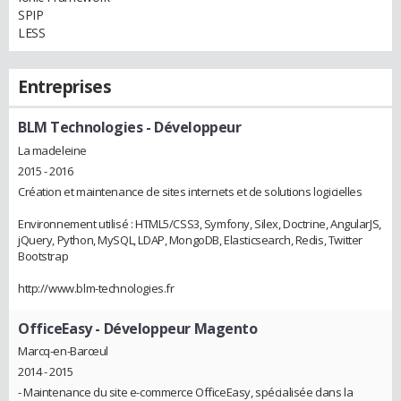
SPIP
LESS
Entreprises
BLM Technologies
- Développeur
La madeleine
2015 - 2016
Création et maintenance de sites internets et de solutions logicielles
Environnement utilisé : HTML5/CSS3, Symfony, Silex, Doctrine, AngularJS,
jQuery, Python, MySQL, LDAP, MongoDB, Elasticsearch, Redis, Twitter
Bootstrap
http://www.blm-technologies.fr
OfficeEasy
- Développeur Magento
Marcq-en-Barœul
2014 - 2015
- Maintenance du site e-commerce OfficeEasy, spécialisée dans la