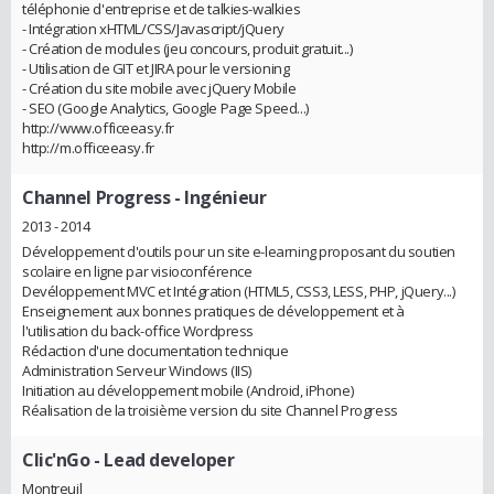
téléphonie d'entreprise et de talkies-walkies
- Intégration xHTML/CSS/Javascript/jQuery
- Création de modules (jeu concours, produit gratuit...)
- Utilisation de GIT et JIRA pour le versioning
- Création du site mobile avec jQuery Mobile
- SEO (Google Analytics, Google Page Speed...)
http://www.officeeasy.fr
http://m.officeeasy.fr
Channel Progress
- Ingénieur
2013 - 2014
Développement d'outils pour un site e-learning proposant du soutien
scolaire en ligne par visioconférence
Devéloppement MVC et Intégration (HTML5, CSS3, LESS, PHP, jQuery...)
Enseignement aux bonnes pratiques de développement et à
l'utilisation du back-office Wordpress
Rédaction d'une documentation technique
Administration Serveur Windows (IIS)
Initiation au développement mobile (Android, iPhone)
Réalisation de la troisième version du site Channel Progress
Clic'nGo
- Lead developer
Montreuil