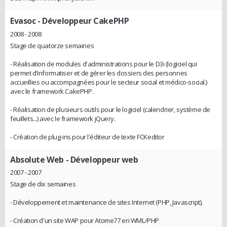
Evasoc
- Développeur CakePHP
2008 - 2008
Stage de quatorze semaines
- Réalisation de modules d'administrations pour le D3i (logiciel qui
permet d’informatiser et de gérer les dossiers des personnes
accueillies ou accompagnées pour le secteur social et médico-social.)
avec le framework CakePHP.
- Réalisation de plusieurs outils pour le logiciel (calendrier, système de
feuillets...) avec le framework jQuery.
- Création de plug-ins pour l'éditeur de texte FCKeditor
Absolute Web
- Développeur web
2007 - 2007
Stage de dix semaines
- Développement et maintenance de sites Internet (PHP, Javascript).
- Création d'un site WAP pour Atome77 en WML/PHP