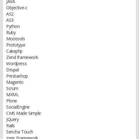
JAVA
Objective-c
AS2
AS3
Python
Ruby
Mootools
Prototype
Cakephp
Zend framework
Wordpress
Drupal
Prestashop
Magento
Scrum
MXML
Plone
SocialEngine
CMS Made Simple
JQuery
Rails
Sencha Touch
Ionic Framework