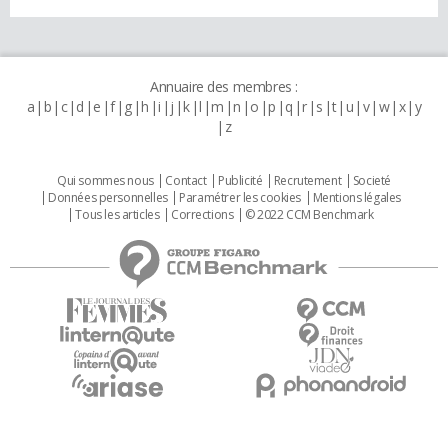
Annuaire des membres :
a
b
c
d
e
f
g
h
i
j
k
l
m
n
o
p
q
r
s
t
u
v
w
x
y
z
Qui sommes nous
Contact
Publicité
Recrutement
Societé
Données personnelles
Paramétrer les cookies
Mentions légales
Tous les articles
Corrections
© 2022 CCM Benchmark