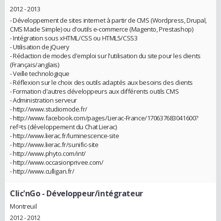
2012 - 2013
- Développement de sites internet à partir de CMS (Wordpress, Drupal,
CMS Made Simple) ou d'outils e-commerce (Magento, Prestashop)
- Intégration sous xHTML/CSS ou HTML5/CSS3
- Utilisation de jQuery
- Rédaction de modes d'emploi sur l'utilisation du site pour les clients
(Français/anglais)
- Veille technologique
- Réflexion sur le choix des outils adaptés aux besoins des clients
- Formation d'autres développeurs aux différents outils CMS
- Administration serveur
- http://www.studiomode.fr/
- http://www.facebook.com/pages/Lierac-France/170637683041600?
ref=ts (développement du Chat Lierac)
- http://www.lierac.fr/luminescence-site
- http://www.lierac.fr/sunific-site
- http://www.phyto.com/int/
- http://www.occasionprivee.com/
- http://www.culligan.fr/
Clic'nGo
- Développeur/intégrateur
Montreuil
2012 - 2012