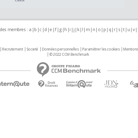
 des membres :
a
b
c
d
e
f
g
h
i
j
k
l
m
n
o
p
q
r
s
t
u
v
Recrutement
Societé
Données personnelles
Paramétrer les cookies
Mentions
© 2022 CCM Benchmark