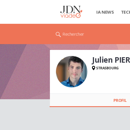
IA NEWS
TEC
Rechercher
Julien PIE
STRASBOURG
Julien PIERRE
PROFIL