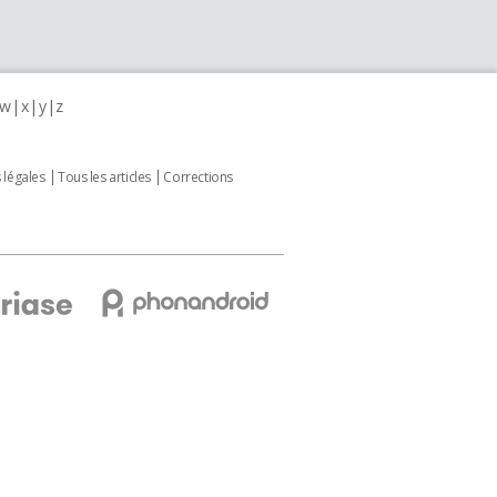
w
x
y
z
 légales
Tous les articles
Corrections