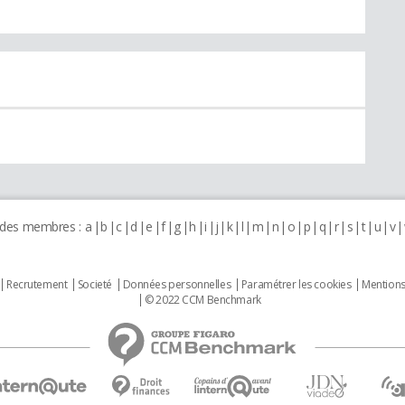
 des membres :
a
b
c
d
e
f
g
h
i
j
k
l
m
n
o
p
q
r
s
t
u
v
Recrutement
Societé
Données personnelles
Paramétrer les cookies
Mentions
© 2022 CCM Benchmark