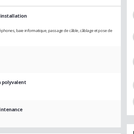
'installation
 téléphones, baie informatique, passage de câble, câblage et pose de
n polyvalent
aintenance