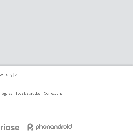
w
x
y
z
 légales
Tous les articles
Corrections