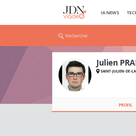
IA NEWS
TEC
Rechercher
Julien PR
SAINT-JULIEN-DE-
Julien PRADEL
PROFIL