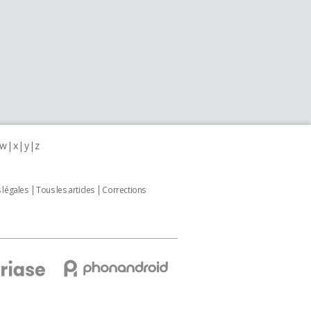
w
x
y
z
 légales
Tous les articles
Corrections