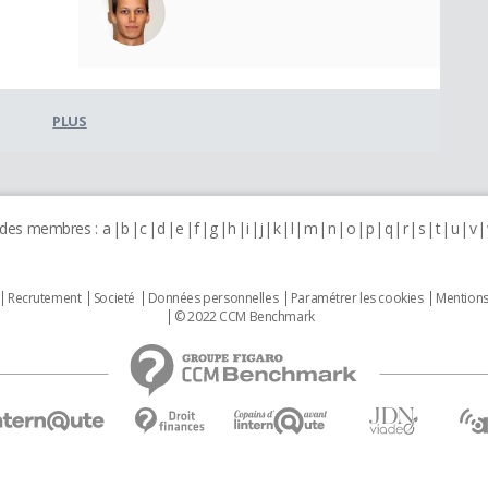
PLUS
 des membres :
a
b
c
d
e
f
g
h
i
j
k
l
m
n
o
p
q
r
s
t
u
v
Recrutement
Societé
Données personnelles
Paramétrer les cookies
Mentions
© 2022 CCM Benchmark