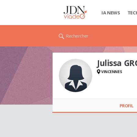
IA NEWS
TEC
Rechercher
Julissa G
VINCENNES
Julissa GRONDIN
PROFIL