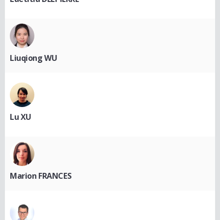
Liuqiong WU
Lu XU
Marion FRANCES