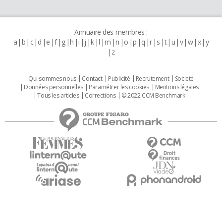
Annuaire des membres :
a
b
c
d
e
f
g
h
i
j
k
l
m
n
o
p
q
r
s
t
u
v
w
x
y
z
Qui sommes nous
Contact
Publicité
Recrutement
Societé
Données personnelles
Paramétrer les cookies
Mentions légales
Tous les articles
Corrections
© 2022 CCM Benchmark