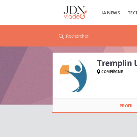
IA NEWS
TEC
Rechercher
Tremplin
COMPIÈGNE
Tremplin Utc
WEBMESTRE
PROFIL