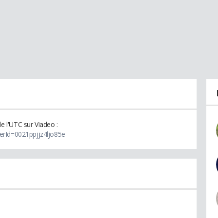
 l'UTC sur Viadeo :
erId=0021ppjjz4ljo85e