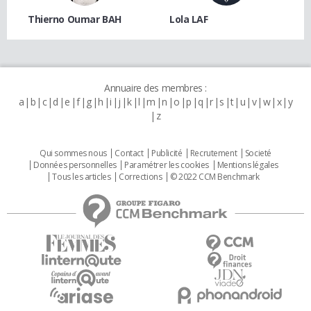
Thierno Oumar BAH
Lola LAF
Annuaire des membres :
a
b
c
d
e
f
g
h
i
j
k
l
m
n
o
p
q
r
s
t
u
v
w
x
y
z
Qui sommes nous
Contact
Publicité
Recrutement
Societé
Données personnelles
Paramétrer les cookies
Mentions légales
Tous les articles
Corrections
© 2022 CCM Benchmark