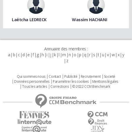
Laëtcha LEDRECK
Wassim HACHANI
Annuaire des membres :
a
b
c
d
e
f
g
h
i
j
k
l
m
n
o
p
q
r
s
t
u
v
w
x
y
z
Qui sommes nous
Contact
Publicité
Recrutement
Societé
Données personnelles
Paramétrer les cookies
Mentions légales
Tous les articles
Corrections
© 2022 CCM Benchmark