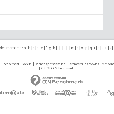
 des membres :
a
b
c
d
e
f
g
h
i
j
k
l
m
n
o
p
q
r
s
t
u
v
Recrutement
Societé
Données personnelles
Paramétrer les cookies
Mentions
© 2022 CCM Benchmark