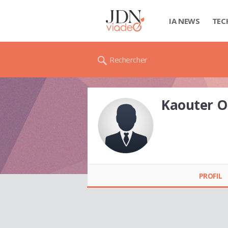
IA NEWS
TEC
Rechercher
Kaouter 
Kaouter Ouiam
MADI
PROFIL