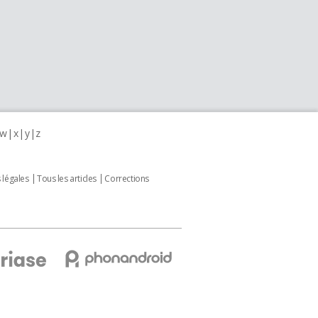
w
x
y
z
 légales
Tous les articles
Corrections