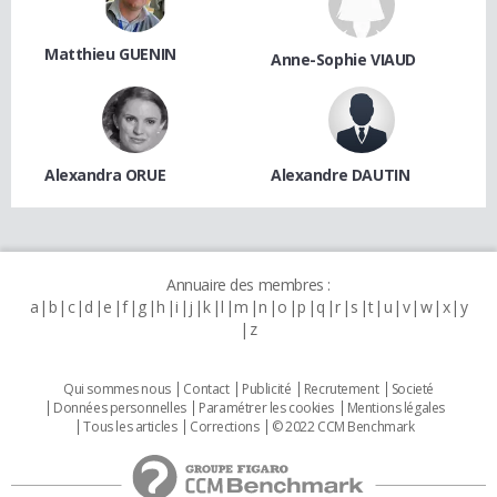
Matthieu GUENIN
Anne-Sophie VIAUD
Alexandra ORUE
Alexandre DAUTIN
Annuaire des membres :
a
b
c
d
e
f
g
h
i
j
k
l
m
n
o
p
q
r
s
t
u
v
w
x
y
z
Qui sommes nous
Contact
Publicité
Recrutement
Societé
Données personnelles
Paramétrer les cookies
Mentions légales
Tous les articles
Corrections
© 2022 CCM Benchmark