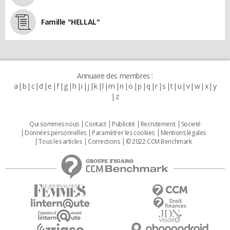
Famille "HELLAL"
Annuaire des membres :
a
b
c
d
e
f
g
h
i
j
k
l
m
n
o
p
q
r
s
t
u
v
w
x
y
z
Qui sommes nous
Contact
Publicité
Recrutement
Societé
Données personnelles
Paramétrer les cookies
Mentions légales
Tous les articles
Corrections
© 2022 CCM Benchmark