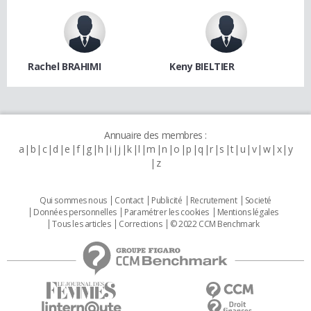
Rachel BRAHIMI
Keny BIELTIER
Annuaire des membres :
a
b
c
d
e
f
g
h
i
j
k
l
m
n
o
p
q
r
s
t
u
v
w
x
y
z
Qui sommes nous
Contact
Publicité
Recrutement
Societé
Données personnelles
Paramétrer les cookies
Mentions légales
Tous les articles
Corrections
© 2022 CCM Benchmark