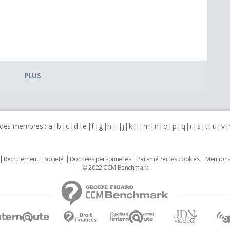
PLUS
 des membres :
a
b
c
d
e
f
g
h
i
j
k
l
m
n
o
p
q
r
s
t
u
v
Recrutement
Societé
Données personnelles
Paramétrer les cookies
Mentions
© 2022 CCM Benchmark