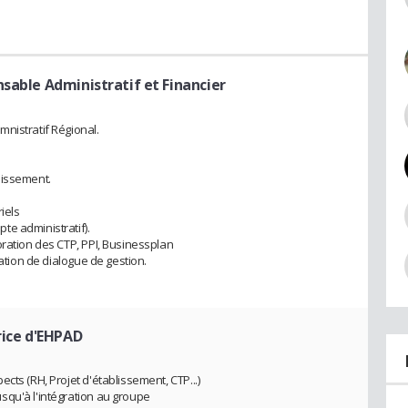
sable Administratif et Financier
nistratif Régional.
lissement.
iels
e administratif).
oration des CTP, PPI, Businessplan
sation de dialogue de gestion.
rice d'EHPAD
cts (RH, Projet d'établissement, CTP...)
squ'à l'intégration au groupe