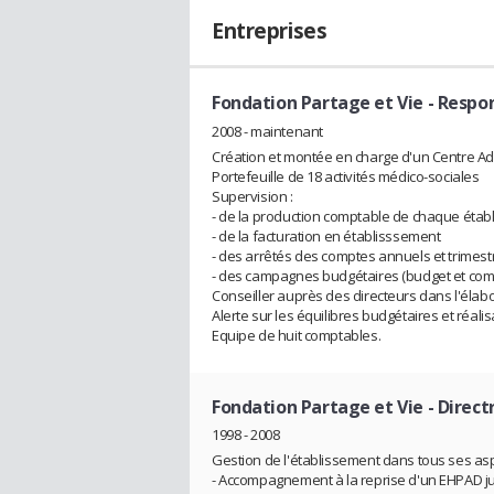
Entreprises
Fondation Partage et Vie
- Respon
2008 - maintenant
Création et montée en charge d'un Centre Adm
Portefeuille de 18 activités médico-sociales
Supervision :
- de la production comptable de chaque étab
- de la facturation en établisssement
- des arrêtés des comptes annuels et trimestr
- des campagnes budgétaires (budget et compt
Conseiller auprès des directeurs dans l'élab
Alerte sur les équilibres budgétaires et réali
Equipe de huit comptables.
Fondation Partage et Vie
- Direct
1998 - 2008
Gestion de l'établissement dans tous ses aspe
- Accompagnement à la reprise d'un EHPAD ju