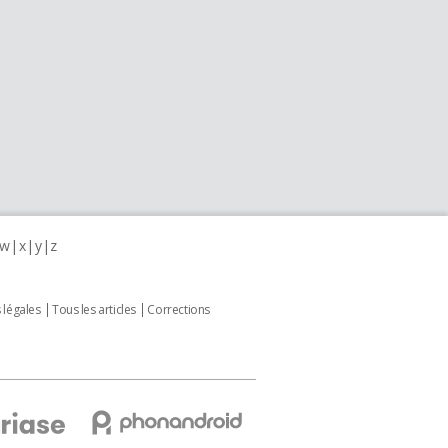
w
x
y
z
 légales
Tous les articles
Corrections