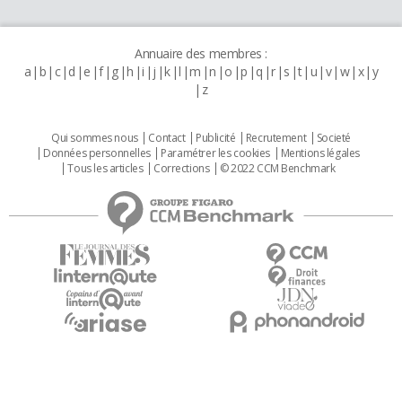
Annuaire des membres :
a
b
c
d
e
f
g
h
i
j
k
l
m
n
o
p
q
r
s
t
u
v
w
x
y
z
Qui sommes nous
Contact
Publicité
Recrutement
Societé
Données personnelles
Paramétrer les cookies
Mentions légales
Tous les articles
Corrections
© 2022 CCM Benchmark