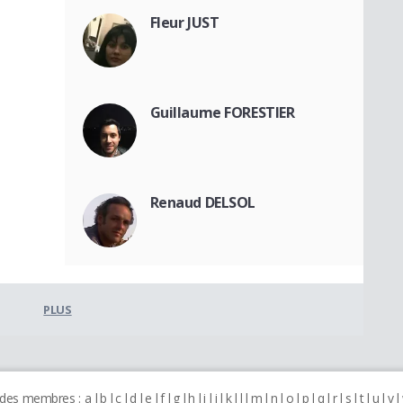
Fleur JUST
Guillaume FORESTIER
Renaud DELSOL
PLUS
 des membres :
a
b
c
d
e
f
g
h
i
j
k
l
m
n
o
p
q
r
s
t
u
v