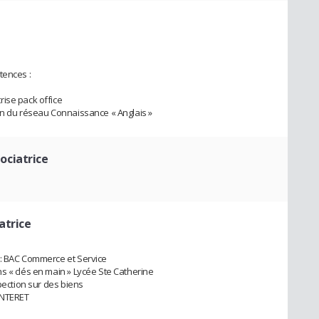
tences :
ise pack office
on du réseau Connaissance « Anglais »
ociatrice
atrice
 : BAC Commerce et Service
s « clés en main » Lycée Ste Catherine
spection sur des biens
INTERET