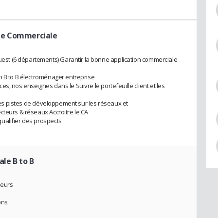
le Commerciale
t (6 départements) Garantir la bonne application commerciale
n B to B électroménager entreprise
s, nos enseignes dans le Suivre le portefeuille client et les
r des pistes de développement sur les réseaux et
cteurs & réseaux Accroitre le CA
ualifier des prospects
le B to B
teurs
ons