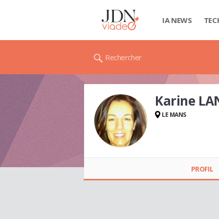
IA NEWS
TEC
Rechercher
Karine L
LE MANS
Karine LANDRY
PROFIL