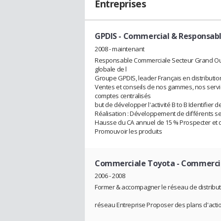
Entreprises
GPDIS
- Commercial & Responsab
2008 - maintenant
Responsable Commerciale Secteur Grand Oues
globale de l
Groupe GPDIS, leader Français en distributio
Ventes et conseils de nos gammes, nos service
comptes centralisés
but de développer l'activité B to B Identifie
Réalisation : Développement de différents se
Hausse du CA annuel de 15 % Prospecter et q
Promouvoir les produits
Commerciale Toyota
- Commercia
2006 - 2008
Former & accompagner le réseau de distribu
réseau Entreprise Proposer des plans d'acti