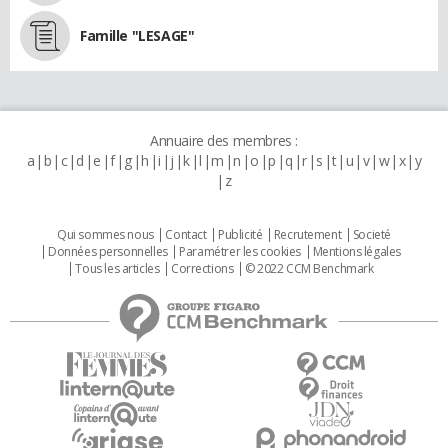
Famille "LESAGE"
Annuaire des membres :
a
b
c
d
e
f
g
h
i
j
k
l
m
n
o
p
q
r
s
t
u
v
w
x
y
z
Qui sommes nous
Contact
Publicité
Recrutement
Societé
Données personnelles
Paramétrer les cookies
Mentions légales
Tous les articles
Corrections
© 2022 CCM Benchmark