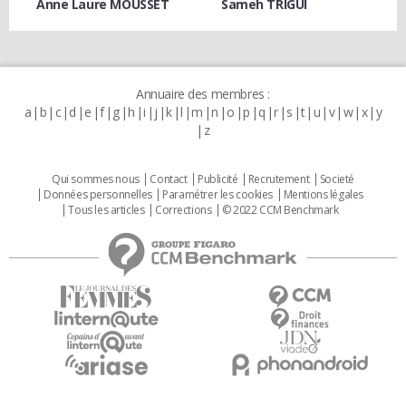
Anne Laure MOUSSET
Sameh TRIGUI
Annuaire des membres :
a
b
c
d
e
f
g
h
i
j
k
l
m
n
o
p
q
r
s
t
u
v
w
x
y
z
Qui sommes nous
Contact
Publicité
Recrutement
Societé
Données personnelles
Paramétrer les cookies
Mentions légales
Tous les articles
Corrections
© 2022 CCM Benchmark