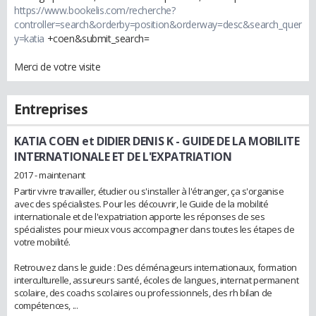
https://www.bookelis.com/recherche?
controller=search&orderby=position&orderway=desc&search_quer
y=katia
+coen&submit_search=
Merci de votre visite
Entreprises
KATIA COEN et DIDIER DENIS K
- GUIDE DE LA MOBILITE
INTERNATIONALE ET DE L'EXPATRIATION
2017 - maintenant
Partir vivre travailler, étudier ou s'installer à l'étranger, ça s'organise
avec des spécialistes. Pour les découvrir, le Guide de la mobilité
internationale et de l'expatriation apporte les réponses de ses
spécialistes pour mieux vous accompagner dans toutes les étapes de
votre mobilité.
Retrouvez dans le guide : Des déménageurs internationaux, formation
interculturelle, assureurs santé, écoles de langues, internat permanent
scolaire, des coachs scolaires ou professionnels, des rh bilan de
compétences, ...