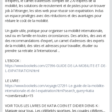
d'experts, le carnet d'adresses complet de 270 experts de la
mobilité, les solutions de recrutement et de pistes pour un trouver
job à l'étranger, les sites web pour réussir son expatriation. Inclus
un espace privilèges avec des réductions et des avantages pour
réduire le coût de la mobilité.
Un guide utile, pratique pour organiser sa mobilité internationale,
seul ou en famille en toutes circonstances. Des articles, des avis et
des recommandations d'expert, un carnet d'adresses des experts
de la mobilité, des sites et adresses pour travailler, étudier ou
prendre sa retraite à l'international ...
L'EBOOK :
https://www.bookelis.com/27396-GUIDE-DE-LA-MOBILITE-ET-DE-
L-EXPATRIATION.html
LE LIVRE :
https://www.bookelis.com/voyage/27291-Le-guide-de-la-mobilite-
internationale-et-de-l-expatriation.html?search_query=katia
+coen&results=15
VOIR TOUS LES LIVRES DE KATIA COEN ET DIDIER DENIS K :
Mariage pour tous, Les célébrités sportives, les couples célébres....