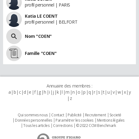
profil personnel | PARIS
Katia LE COENT
profil personnel | BELFORT
Nom "COEN"
Famille "COEN"
Annuaire des membres :
a
b
c
d
e
f
g
h
i
j
k
l
m
n
o
p
q
r
s
t
u
v
w
x
y
z
Qui sommes nous
Contact
Publicité
Recrutement
Societé
Données personnelles
Paramétrer les cookies
Mentions légales
Tous les articles
Corrections
© 2022 CCM Benchmark