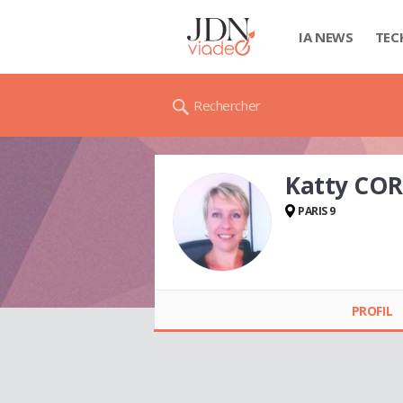
IA NEWS
TEC
Rechercher
Katty CO
PARIS 9
Katty COROLLER
PROFIL