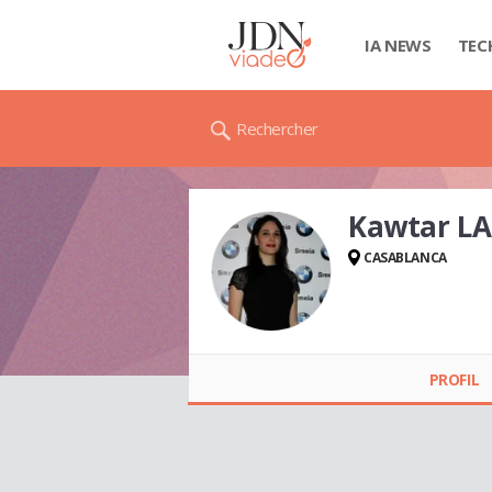
IA NEWS
TEC
Rechercher
Kawtar L
CASABLANCA
Kawtar LAHLOU
PROFIL