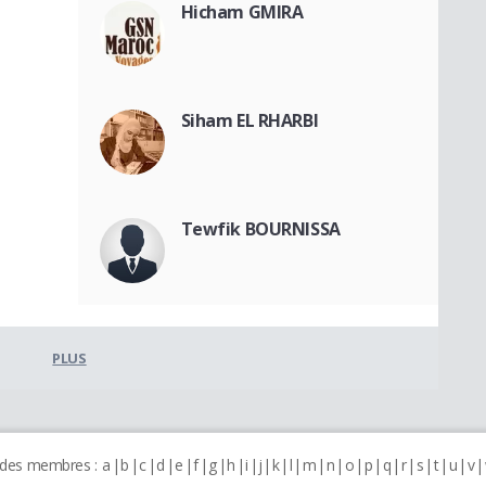
Hicham GMIRA
Siham EL RHARBI
Tewfik BOURNISSA
PLUS
 des membres :
a
b
c
d
e
f
g
h
i
j
k
l
m
n
o
p
q
r
s
t
u
v