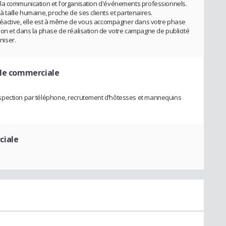
la communication et l'organisation d'événements professionnels.
 taille humaine, proche de ses clients et partenaires.
t réactive, elle est à même de vous accompagner dans votre phase
on et dans la phase de réalisation de votre campagne de publicité
niser.
le commerciale
spection par téléphone, recrutement d’hôtesses et mannequins
ciale