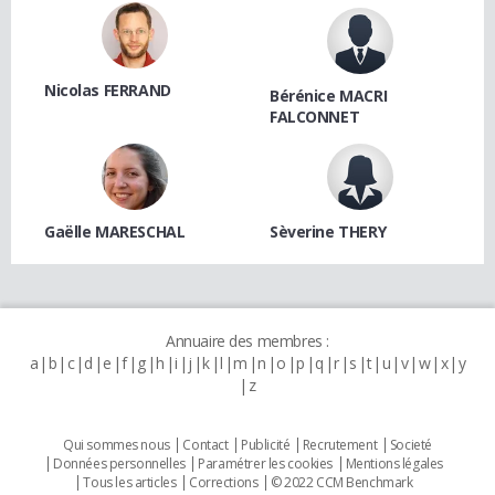
Nicolas FERRAND
Bérénice MACRI
FALCONNET
Gaëlle MARESCHAL
Sèverine THERY
Annuaire des membres :
a
b
c
d
e
f
g
h
i
j
k
l
m
n
o
p
q
r
s
t
u
v
w
x
y
z
Qui sommes nous
Contact
Publicité
Recrutement
Societé
Données personnelles
Paramétrer les cookies
Mentions légales
Tous les articles
Corrections
© 2022 CCM Benchmark