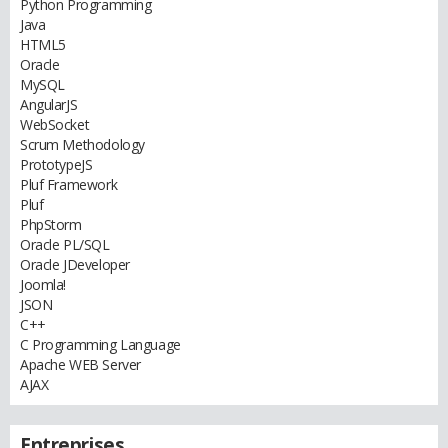
Python Programming
Java
HTML5
Oracle
MySQL
AngularJS
WebSocket
Scrum Methodology
PrototypeJS
Pluf Framework
Pluf
PhpStorm
Oracle PL/SQL
Oracle JDeveloper
Joomla!
JSON
C++
C Programming Language
Apache WEB Server
AJAX
Entreprises