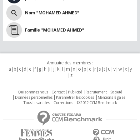
Nom "MOHAMED AHMED"
Famille "MOHAMED AHMED"
Annuaire des membres :
a
b
c
d
e
f
g
h
i
j
k
l
m
n
o
p
q
r
s
t
u
v
w
x
y
z
Qui sommes nous
Contact
Publicité
Recrutement
Societé
Données personnelles
Paramétrer les cookies
Mentions légales
Tous les articles
Corrections
© 2022 CCM Benchmark