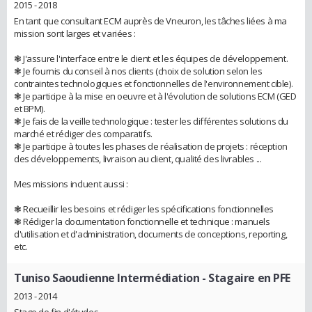
2015 - 2018
En tant que consultant ECM auprès de Vneuron, les tâches liées à ma
mission sont larges et variées :
❃ J'assure l'interface entre le client et les équipes de développement.
❃ Je fournis du conseil à nos clients (choix de solution selon les
contraintes technologiques et fonctionnelles de l'environnement cible).
❃ Je participe à la mise en oeuvre et à l'évolution de solutions ECM (GED
et BPM).
❃ Je fais de la veille technologique : tester les différentes solutions du
marché et rédiger des comparatifs.
❃ Je participe à toutes les phases de réalisation de projets : réception
des développements, livraison au client, qualité des livrables ...
Mes missions incluent aussi :
❃ Recueillir les besoins et rédiger les spécifications fonctionnelles
❃ Rédiger la documentation fonctionnelle et technique : manuels
d'utilisation et d'administration, documents de conceptions, reporting,
etc.
Tuniso Saoudienne Intermédiation
- Stagaire en PFE
2013 - 2014
Stage de fin d'études