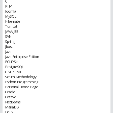
C
PHP
Joomla
MySQL
Hibernate
Tomcat
JAVA/JEE
SVN
Spring
Jboss
Java
Java Enterprise Edition
ECLiPSe
PostgreSQL
UML/OMT
Scrum Methodology
Python Programming
Personal Home Page
Oracle
Octave
NetBeans
MariaDB
Linux