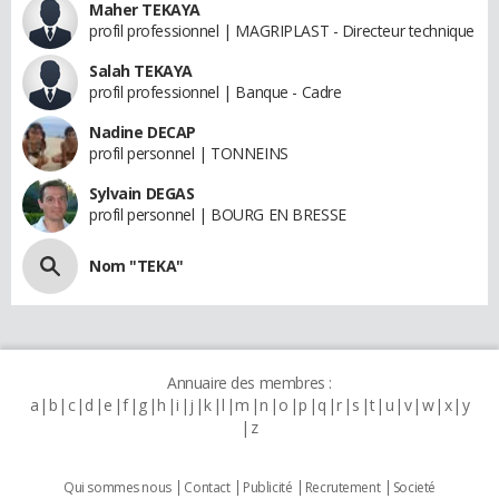
Maher TEKAYA
profil professionnel | MAGRIPLAST - Directeur technique
Salah TEKAYA
profil professionnel | Banque - Cadre
Nadine DECAP
profil personnel | TONNEINS
Sylvain DEGAS
profil personnel | BOURG EN BRESSE
Nom "TEKA"
Annuaire des membres :
a
b
c
d
e
f
g
h
i
j
k
l
m
n
o
p
q
r
s
t
u
v
w
x
y
z
Qui sommes nous
Contact
Publicité
Recrutement
Societé