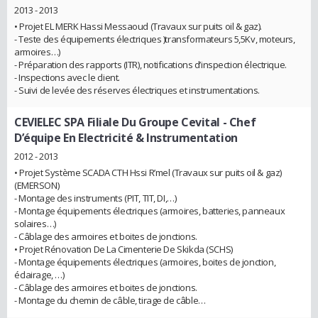
2013 - 2013
• Projet EL MERK Hassi Messaoud (Travaux sur puits oil & gaz).
- Teste des équipements électriques )transformateurs 5,5Kv, moteurs,
armoires…)
- Préparation des rapports (ITR), notifications d’inspection électrique.
- Inspections avec le client.
- Suivi de levée des réserves électriques et instrumentations.
CEVIELEC SPA Filiale Du Groupe Cevital
- Chef
D’équipe En Electricité & Instrumentation
2012 - 2013
• Projet Système SCADA CTH Hssi R’mel (Travaux sur puits oil & gaz)
(EMERSON)
- Montage des instruments (PIT, TIT, DI,…)
- Montage équipements électriques (armoires, batteries, panneaux
solaires…)
- Câblage des armoires et boites de jonctions.
• Projet Rénovation De La Cimenterie De Skikda (SCHS)
- Montage équipements électriques (armoires, boites de jonction,
éclairage, …)
- Câblage des armoires et boites de jonctions.
- Montage du chemin de câble, tirage de câble…