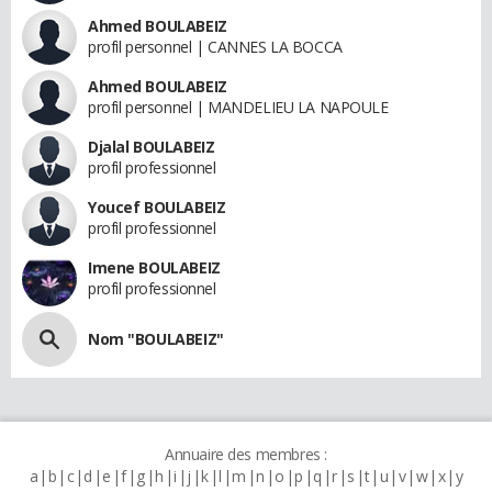
Ahmed BOULABEIZ
profil personnel | CANNES LA BOCCA
Ahmed BOULABEIZ
profil personnel | MANDELIEU LA NAPOULE
Djalal BOULABEIZ
profil professionnel
Youcef BOULABEIZ
profil professionnel
Imene BOULABEIZ
profil professionnel
Nom "BOULABEIZ"
Annuaire des membres :
a
b
c
d
e
f
g
h
i
j
k
l
m
n
o
p
q
r
s
t
u
v
w
x
y