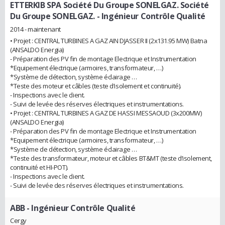
ETTERKIB SPA Société Du Groupe SONELGAZ. Société
Du Groupe SONELGAZ.
- Ingénieur Contrôle Qualité
2014 - maintenant
• Projet : CENTRAL TURBINES A GAZ AIN DJASSER II (2x131.95 MW) Batna
(ANSALDO Energia)
- Préparation des PV fin de montage Electrique et Instrumentation
*Equipement électrique (armoires, transformateur, …)
*Système de détection, système éclairage …
*Teste des moteur et câbles (teste d’isolement et continuité).
- Inspections avec le client.
- Suivi de levée des réserves électriques et instrumentations.
• Projet : CENTRAL TURBINES A GAZ DE HASSI MESSAOUD (3x200MW)
(ANSALDO Energia)
- Préparation des PV fin de montage Electrique et Instrumentation
*Equipement électrique (armoires, transformateur, …)
*Système de détection, système éclairage …
*Teste des transformateur, moteur et câbles BT&MT (teste d’isolement,
continuité et HI-POT).
- Inspections avec le client.
- Suivi de levée des réserves électriques et instrumentations.
ABB
- Ingénieur Contrôle Qualité
Cergy