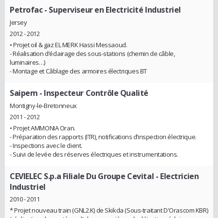
Petrofac
- Superviseur en Electricité Industriel
Jersey
2012 - 2012
• Projet oil & gaz EL MERK Hassi Messaoud.
- Réalisation d’éclairage des sous-stations (chemin de câble,
luminaires…)
- Montage et Câblage des armoires électriques BT
Saipem
- Inspecteur Contrôle Qualité
Montigny-le-Bretonneux
2011 - 2012
• Projet AMMONIA Oran.
- Préparation des rapports (ITR), notifications d’inspection électrique.
- Inspections avec le client.
- Suivi de levée des réserves électriques et instrumentations.
CEVIELEC S.p.a Filiale Du Groupe Cevital
- Electricien
Industriel
2010 - 2011
* Projet nouveau train (GNL2.K) de Skikda (Sous-traitant D'Orascom KBR)