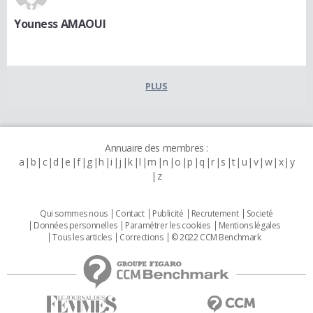
Youness AMAOUI
PLUS
Annuaire des membres :
a
b
c
d
e
f
g
h
i
j
k
l
m
n
o
p
q
r
s
t
u
v
w
x
y
z
Qui sommes nous
Contact
Publicité
Recrutement
Societé
Données personnelles
Paramétrer les cookies
Mentions légales
Tous les articles
Corrections
© 2022 CCM Benchmark