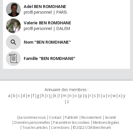
Adel BEN ROMDHANE
profil personnel | PARIS
Valerie BEN ROMDHANE
profil personnel | DALEM
Nom "BEN ROMDHANE"
Famille "BEN ROMDHANE"
Annuaire des membres :
a
b
c
d
e
f
g
h
i
j
k
l
m
n
o
p
q
r
s
t
u
v
w
x
y
z
Qui sommes nous
Contact
Publicité
Recrutement
Societé
Données personnelles
Paramétrer les cookies
Mentions légales
Tous les articles
Corrections
© 2022 CCM Benchmark