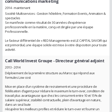
communications marketing
2014 - maintenant
Société Multiservices : Gestion hôtelière, Formation Events, Animation &
spectacles
Se manifeste comme résultat de 30 années d’expérience
professionnelle en la matière, conçu et dirigée par une équipe
Professionnelle.
Le facteur différentiel de « RED Management» est LE CAPITAL SAVOIR qui
est primordial, une équipe solide est mise à votre disposition pour toute
activité.
Call World Invest Groupe
- Directeur général adjoint
2013 - 2014
Déploiement de la première structure au Maroc qui répond aux
formules Low cost
Mise en place d’un système de recrutement et une procédure de
fidélisation d’agent pour réduire le maximum le turn-over, condition de
travail plus avantageuse que chez les concurrent entre 10 et 15% de
salaire supérieur, stabilité contractuelle, plein d’avantage en nature,
dans un seul bute
récupérer les meilleurs profiles et réduire le turn-over et fournir un