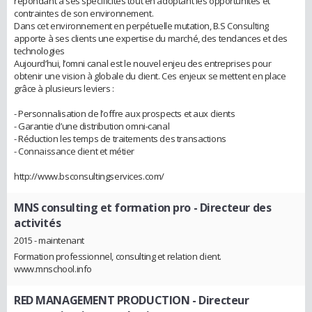
répondant à ses spécificités tout en adoptant les opportunités et
contraintes de son environnement.
Dans cet environnement en perpétuelle mutation, B.S Consulting
apporte à ses clients une expertise du marché, des tendances et des
technologies
Aujourd’hui, l’omni canal est le nouvel enjeu des entreprises pour
obtenir une vision à globale du client. Ces enjeux se mettent en place
grâce à plusieurs leviers :
- Personnalisation de l’offre aux prospects et aux clients
- Garantie d’une distribution omni-canal
- Réduction les temps de traitements des transactions
- Connaissance client et métier
http://www.bsconsultingservices.com/
MNS consulting et formation pro
- Directeur des
activités
2015 - maintenant
Formation professionnel, consulting et relation client.
www.mnschool.info
RED MANAGEMENT PRODUCTION
- Directeur