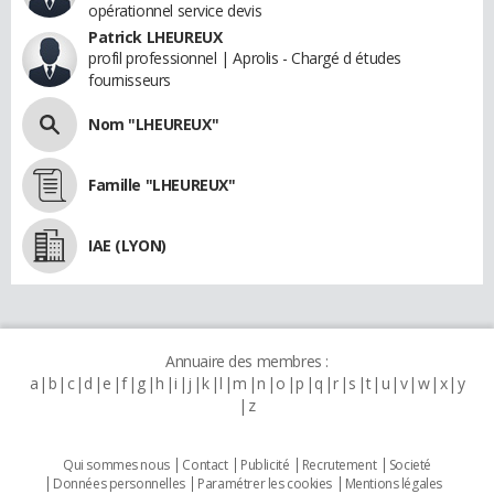
opérationnel service devis
Patrick LHEUREUX
profil professionnel | Aprolis - Chargé d études
fournisseurs
Nom "LHEUREUX"
Famille "LHEUREUX"
IAE (LYON)
Annuaire des membres :
a
b
c
d
e
f
g
h
i
j
k
l
m
n
o
p
q
r
s
t
u
v
w
x
y
z
Qui sommes nous
Contact
Publicité
Recrutement
Societé
Données personnelles
Paramétrer les cookies
Mentions légales