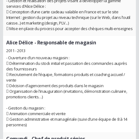
- Gestion et réalisation des projets visant à développer la gamme
services d’Alice Délice :
 Conception d’une carte cadeau valable en France et sur le site
Internet : gestion du projet au niveau technique (sur le Web, dans l’outil
caisse...) et marketing (design, PLV...)
 Mise en place du process pour accepter des chèques multi-enseignes
Alice Délice
- Responsable de magasin
2011 - 2013
- Ouverture d’un nouveau magasin :
 Détermination du stock initial et passation des commandes auprès
des fournisseurs
 Recrutement de l’équipe, formations produits et coaching accueil /
vente
 Décision d’agencement des produits dans le magasin
 Organisation de l’inauguration (invitations, démonstration culinaire,
promotions clients…)
- Gestion du magasin :
 Animation commerciale et vente
 Gestion administrative et managériale (suivi d’une équipe de 8 à 14
personnes)
Comundi
- Chef de produit sénior